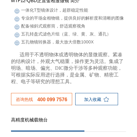
MTF12-QBD正置金相显微镜 简介
一体化T型镜体设计，超群稳定性能
专业的平场金相物镜，提供良好的解析度和清晰的图像
配备倾斜式观察筒，舒适观察视角
五孔转盘式滤色片组（蓝、绿、黄、灰、通孔）
五孔物镜转换器，最大放大倍数1000X
适用于不透明物体或透明物体的显微观察。
紧凑
的结构设计，外观
大气稳重
，操作更为灵活。集成了
明场、
暗场
、偏光、
DIC微分干涉等多种观察功能，
可根据实际应用进行选择，
是金属、矿物、精密工
程、电子等研究的理想工具。
咨询热线
加入收藏
400 099 7576
高精度机械载物台