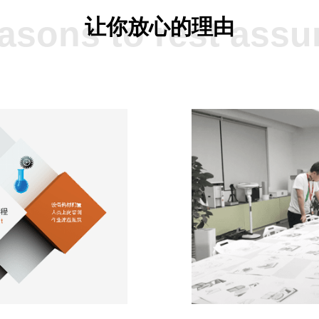
asons to rest assu
让你放心的理由
设计&升级&改造
来样委托分
金相实验室方案，包括设备配
川禾对您的来样进行全面检
方案、制样技巧、人员培训等
析，为您提供快速、准确的
贴心服务
告