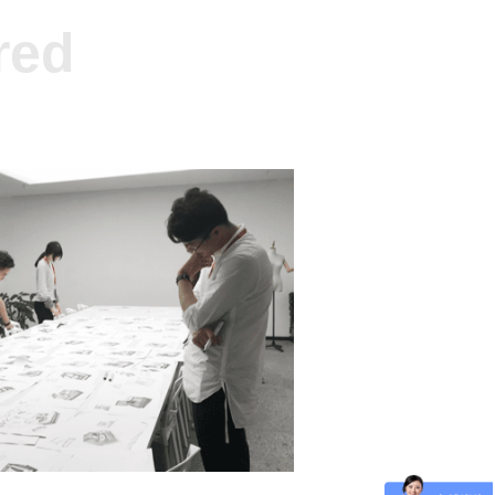
red
析
职业金相师培训
测和专业分
川禾为企业快速高质地“制造”金相师
金相参考报