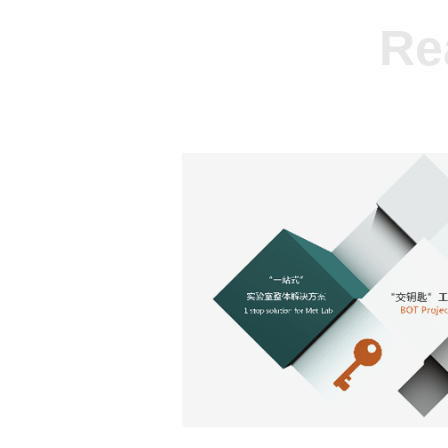
Re
高品质设备&耗材
实验室
全面替代进口，满足高品质制样需求
量身定制
制、耗材
一站式的